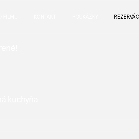
O FILMU
KONTAKT
POUKÁŽKY
REZERVÁC
rené!
tná kuchyňa