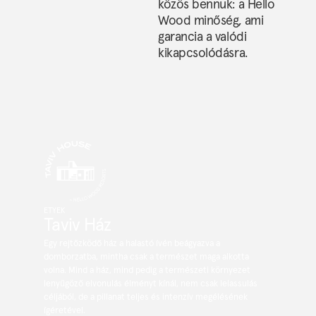
közös bennük: a Hello
Wood minőség, ami
garancia a valódi
kikapcsolódásra.
ETYEK
Taviv Ház
Egy rejtőzködő ház a halastó ívén beágyazva a
domborzatba, mintha csak a természet maga alkotta
volna. Mind a ház, mind pedig a természeti környezet
lenyűgöző elvonulás élményt kínál, nem csak lelassulás
céljából, de a pillanat teljes és intenzív megélésének
ígéretével.